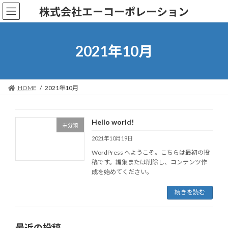
コ
ナ
株式会社エーコーポレーション
ン
ビ
テ
ゲ
ン
ー
ツ
シ
2021年10月
へ
ョ
ス
ン
キ
に
ッ
移
HOME
2021年10月
プ
動
Hello world!
未分類
2021年10月19日
WordPress へようこそ。こちらは最初の投
稿です。編集または削除し、コンテンツ作
成を始めてください。
続きを読む
最近の投稿